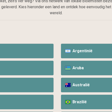
ket, zelfs ver weg? Via ons netwerk van lokale bloemisten bezo
geleverd. Kies hieronder een land en ontdek hoe eenvoudig het 
wereld.
Argentinië
Aruba
Australië
Brazilië