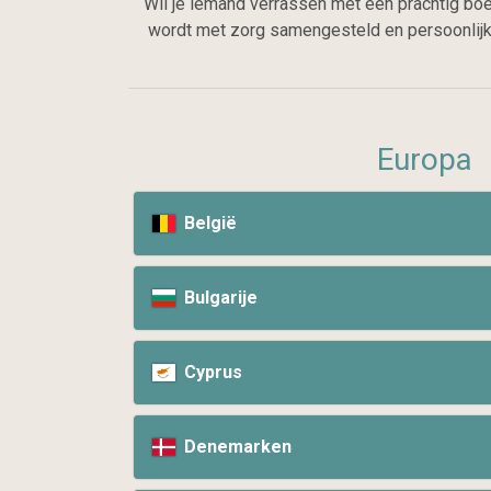
Wil je iemand verrassen met een prachtig boe
wordt met zorg samengesteld en persoonlijk 
Europa
België
Bulgarije
Cyprus
Denemarken