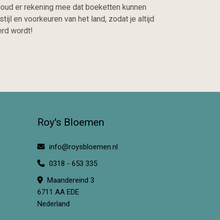
 Houd er rekening mee dat boeketten kunnen
l en voorkeuren van het land, zodat je altijd
erd wordt!
Roy's Bloemen
info@roysbloemen.nl
0318 - 653 335
Maandereind 3
6711 AA EDE
Nederland